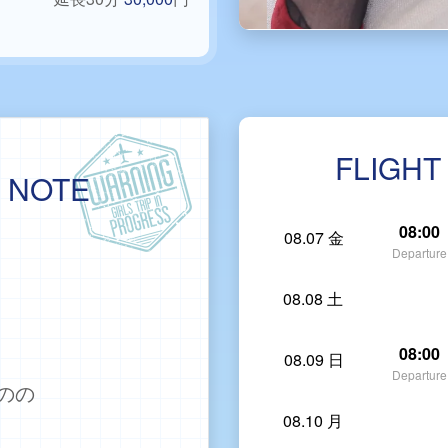
FLIGHT
G NOTE
08:00
08.07 金
Departure
08.08 土
08:00
08.09 日
Departure
のの
08.10 月