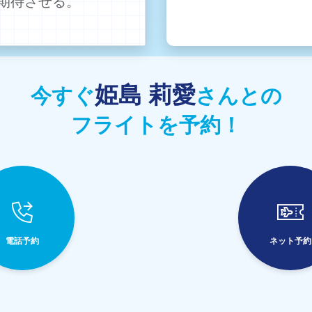
期待させる。
姫島 莉愛
今すぐ
さんとの
フライトを予約！
電話予約
ネット予約