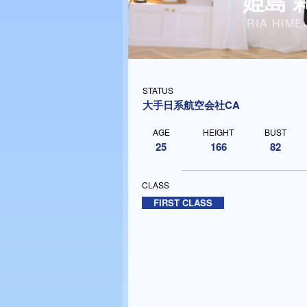
姫島 
RIA HIME
STATUS
大手日系航空会社CA
AGE
HEIGHT
BUST
25
166
82
CLASS
FIRST CLASS