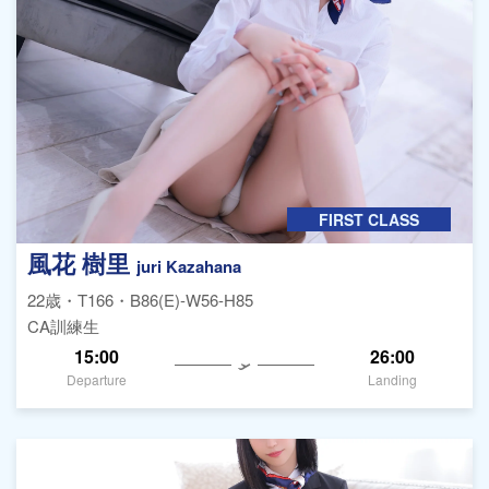
FIRST CLASS
風花 樹里
juri Kazahana
22歳・T166・B86(E)-W56-H85
CA訓練生
15:00
26:00
Departure
Landing