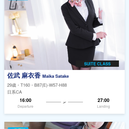
SUITE CLASS
佐武 麻衣香
Maika Satake
29歳・T160・B87(E)-W57-H88
日系CA
16:00
27:00
Departure
Landing