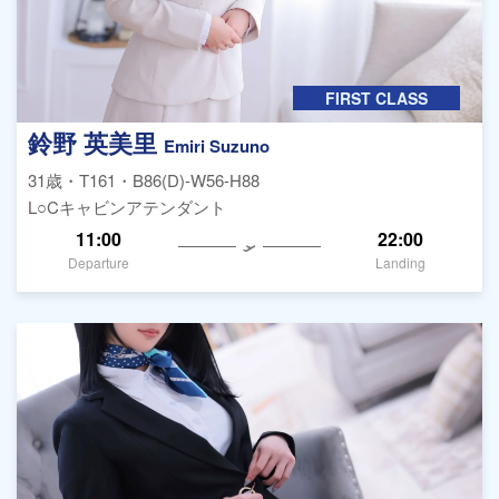
FIRST CLASS
鈴野 英美里
Emiri Suzuno
31歳・T161・B86(D)-W56-H88
L○Cキャビンアテンダント
11:00
22:00
Departure
Landing