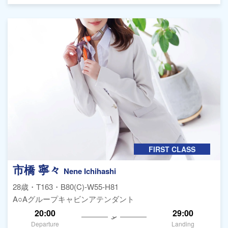
FIRST CLASS
市橋 寧々
Nene Ichihashi
28歳・T163・B80(C)-W55-H81
A○Aグループキャビンアテンダント
20:00
29:00
Departure
Landing