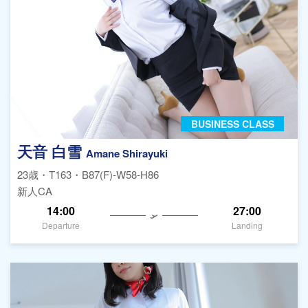
BUSINESS CLASS
天音 白雪
Amane Shirayuki
23歳・T163・B87(F)-W58-H86
新人CA
14:00
27:00
Departure
Landing