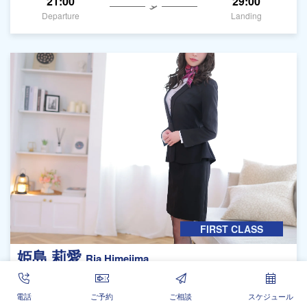
21:00
29:00
Departure
Landing
FIRST CLASS
姫島 莉愛
Ria Himejima
25歳・T166・B82(C)-W55-H82
大手日系航空会社CA
電話
ご予約
ご相談
スケジュール