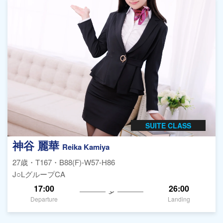
SUITE CLASS
神谷 麗華
Reika Kamiya
27歳・T167・B88(F)-W57-H86
J○LグループCA
17:00
26:00
Departure
Landing