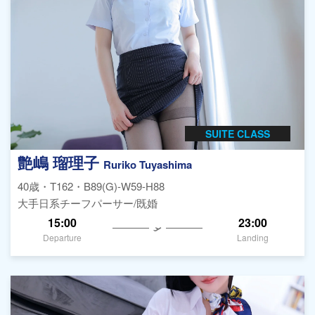
SUITE CLASS
艶嶋 瑠理子
Ruriko Tuyashima
40歳・T162・B89(G)-W59-H88
大手日系チーフパーサー/既婚
15:00
23:00
Departure
Landing