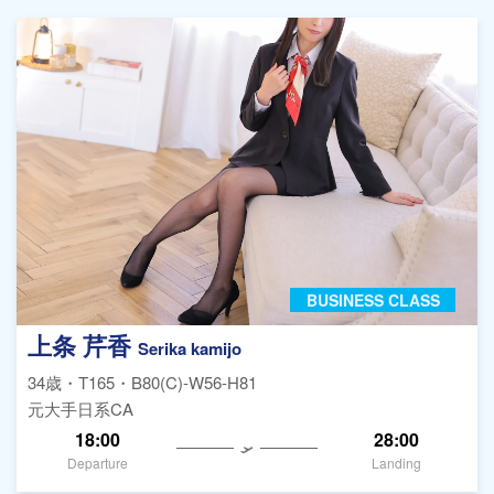
BUSINESS CLASS
上条 芹香
Serika kamijo
34歳・T165・B80(C)-W56-H81
元大手日系CA
18:00
28:00
Departure
Landing