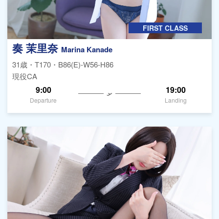
FIRST CLASS
奏 茉里奈
Marina Kanade
31歳・T170・B86(E)-W56-H86
現役CA
9:00
19:00
Departure
Landing