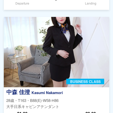
Departure
Landing
BUSINESS CLASS
中森 佳澄
Kasumi Nakamori
28歳・T163・B88(E)-W58-H86
大手日系キャビンアテンダント