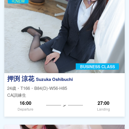
NEW
BUSINESS CLASS
押渕 涼花
Suzuka Oshibuchi
24歳・T166・B84(D)-W56-H85
CA訓練生
16:00
27:00
Departure
Landing