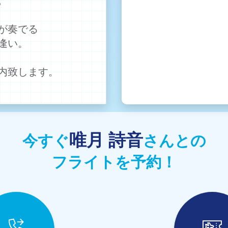
が奏でる
逢い。
内致します。
唯月 詩音
今すぐ
さんとの
フライトを予約！