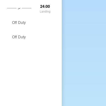
24:00
Landing
Off Duty
Off Duty