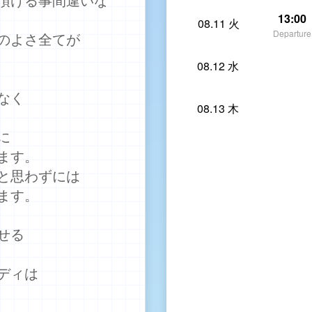
13:00
08.11 火
Departure
のよさ全てが
08.12 水
なく
08.13 木
に
ます。
と思わずには
ます。
せる
ディは
。