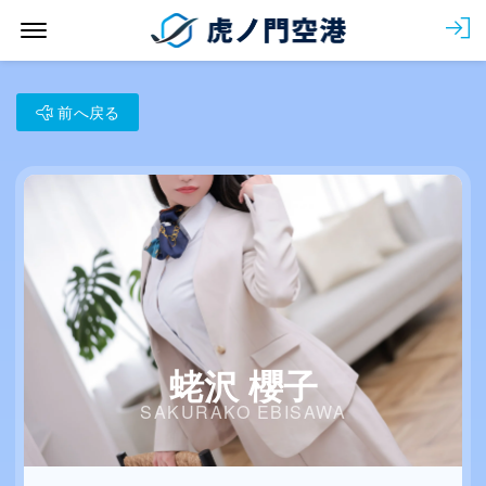
Menu Open
会
前へ戻る
蛯沢 櫻子
SAKURAKO EBISAWA