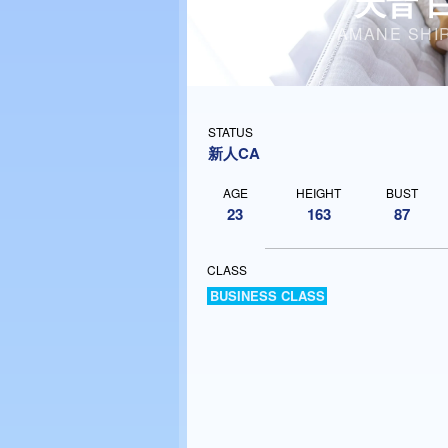
天音 
AMANE SHI
STATUS
新人CA
AGE
HEIGHT
BUST
23
163
87
CLASS
BUSINESS CLASS