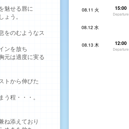
を魅せる唇に
15:00
08.11 火
Departure
しょう。
08.12 水
息をのむようなス
12:00
08.13 木
インを放ち
Departure
胸元は適度に実る
ストから伸びた
まう程・・・。
兼ね添えており