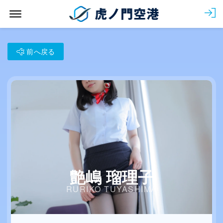
Menu Open
会
前へ戻る
艶嶋 瑠理子
RURIKO TUYASHIMA