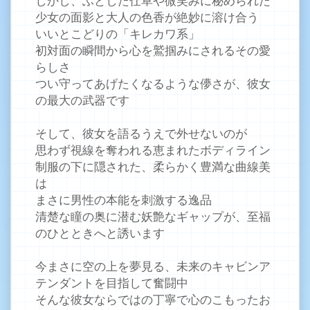
少女の面影と大人の色香が絶妙に溶け合う
いいとこどりの「キレカワ系」
初対面の瞬間から心を鷲掴みにされるその愛
らしさ
つい守ってあげたくなるような儚さが、彼女
の最大の武器です
そして、彼女を語るうえで外せないのが
思わず視線を奪われる恵まれたボディライン
制服の下に隠された、柔らかく豊満な曲線美
は
まさに男性の本能を刺激する逸品
清楚な瞳の奥に潜む妖艶なギャップが、至福
のひとときへと誘います
今まさに空の上を夢見る、未来のキャビンア
テンダントを目指して奮闘中
そんな彼女ならではの丁寧で心のこもったお