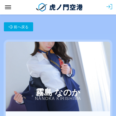
Menu Open
会
前へ戻る
霧島 なのか
NANOKA KIRISHIMA